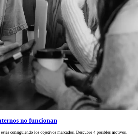
nternos no funcionan
 estés consiguiendo los objetivos marcados. Descubre 4 posibles motivos.