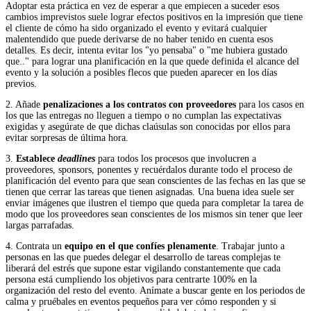
Adoptar esta práctica en vez de esperar a que empiecen a suceder esos
cambios imprevistos suele lograr efectos positivos en la impresión que tiene
el cliente de cómo ha sido organizado el evento y evitará cualquier
malentendido que puede derivarse de no haber tenido en cuenta esos
detalles. Es decir, intenta evitar los "yo pensaba" o "me hubiera gustado
que.." para lograr una planificación en la que quede definida el alcance del
evento y la solución a posibles flecos que pueden aparecer en los días
previos.
2. Añade
penalizaciones a los contratos con proveedores
para los casos en
los que las entregas no lleguen a tiempo o no cumplan las expectativas
exigidas y asegúrate de que dichas claúsulas son conocidas por ellos para
evitar sorpresas de última hora.
3.
Establece
deadlines
para todos los procesos que involucren a
proveedores, sponsors, ponentes y recuérdalos durante todo el proceso de
planificación del evento para que sean conscientes de las fechas en las que se
tienen que cerrar las tareas que tienen asignadas. Una buena idea suele ser
enviar imágenes que ilustren el tiempo que queda para completar la tarea de
modo que los proveedores sean conscientes de los mismos sin tener que leer
largas parrafadas.
4. Contrata un
equipo en el que confíes plenamente
. Trabajar junto a
personas en las que puedes delegar el desarrollo de tareas complejas te
liberará del estrés que supone estar vigilando constantemente que cada
persona está cumpliendo los objetivos para centrarte 100% en la
organización del resto del evento. Anímate a buscar gente en los periodos de
calma y pruébales en eventos pequeños para ver cómo responden y si