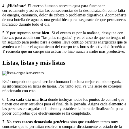
4. ¡
Hidrátate
! El cuerpo humano necesita agua para funcionar
correctamente y asi evitar las consecuencias de la deshidratación como falta
de energía, cansancio, dolor de cabeza o problemas digestivos. Acompañarte
de una botella de agua es una genial idea para asegurarte de que permaneces
hidratado durante todo el día.
5. Y por supuesto
come bien
. Si el evento es por la mañana, desayuna con
fuerzas para acudir con "las pilas cargadas" y en el caso de que no tengas ni
un segundo para poder para a comer lleva contigo barritas energéticas que te
ayuden a calmar el agotamiento del cuerpo tras horas de actividad frenética.
Y recuerda que un cuerpo sin azúcar no hizo nunca a nadie más productivo.
Listas, listas y más listas
Está comprobado que el cerebro humano funciona mejor cuando organiza
su información en listas de tareas. Por tanto aquí va una serie de consejos
relacionado con esto:
6.
Crea cada día una lista
donde incluyas todos los puntos de control que
tienen que estar resueltos para el final de la jornada. Asigna cada elemento a
las personas encargadas del mismo y establece la hora de finalización para
poder comprobar que efectivamente se ha completado.
7.
No crees tareas demasiado genéricas
sino que establece tareas muy
concretas que te permitan resolver o comprar directamente el estado de la