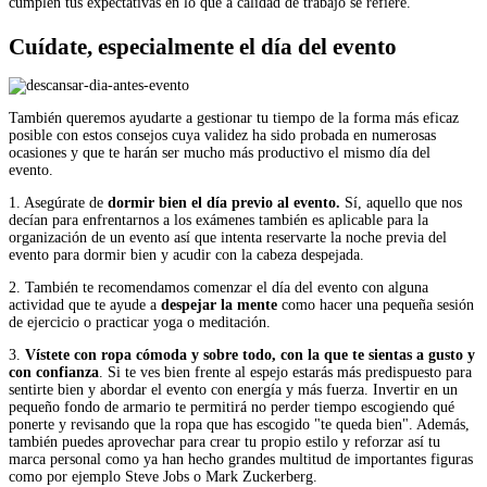
cumplen tus expectativas en lo que a calidad de trabajo se refiere.
Cuídate, especialmente el día del evento
También queremos ayudarte a gestionar tu tiempo de la forma más eficaz
posible con estos consejos cuya validez ha sido probada en numerosas
ocasiones y que te harán ser mucho más productivo el mismo día del
evento.
1. Asegúrate de
dormir bien el día previo al evento.
Sí, aquello que nos
decían para enfrentarnos a los exámenes también es aplicable para la
organización de un evento así que intenta reservarte la noche previa del
evento para dormir bien y acudir con la cabeza despejada.
2. También te recomendamos comenzar el día del evento con alguna
actividad que te ayude a
despejar la mente
como hacer una pequeña sesión
de ejercicio o practicar yoga o meditación.
3.
Vístete con ropa cómoda y sobre todo, con la que te sientas a gusto y
con confianza
. Si te ves bien frente al espejo estarás más predispuesto para
sentirte bien y abordar el evento con energía y más fuerza. Invertir en un
pequeño fondo de armario te permitirá no perder tiempo escogiendo qué
ponerte y revisando que la ropa que has escogido "te queda bien". Además,
también puedes aprovechar para crear tu propio estilo y reforzar así tu
marca personal como ya han hecho grandes multitud de importantes figuras
como por ejemplo Steve Jobs o Mark Zuckerberg.