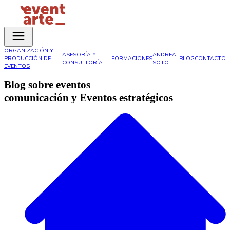
ORGANIZACIÓN Y
ASESORÍA Y
ANDREA
PRODUCCIÓN DE
FORMACIONES
BLOG
CONTACTO
CONSULTORÍA
SOTO
EVENTOS
Blog sobre eventos
comunicación y
Eventos estratégicos