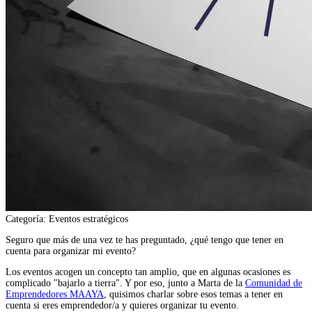
Categoría:
Eventos estratégicos
Seguro que más de una vez te has preguntado, ¿qué tengo que tener en
cuenta para organizar mi evento?
Los eventos acogen un concepto tan amplio, que en algunas ocasiones es
complicado "bajarlo a tierra". Y por eso, junto a Marta de la
Comunidad de
Emprendedores MAAYA
, quisimos charlar sobre esos temas a tener en
cuenta si eres emprendedor/a y quieres organizar tu evento.